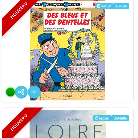
NOUVEAU
Textuel
Jeune
Des bleus et des dentelles [22]
De
Raoul CAUVIN
Editions :
Dupuis
Plus d'infos
NOUVEAU
Textuel
Adulte