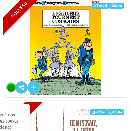
NOUVEAU
Textuel
Jeune
Les bleus tournent cosaques [12]
De
Raoul CAUVIN
Editions :
Dupuis
Plus d'infos
NOUVEAU
Textuel
Adulte
améliorer
Vous pouvez
 de nos