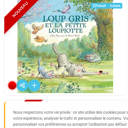
NOUVEAU
Textuel
Jeune
Loup gris et la petite loupiotte
De
Gilles BIZOUERNE
Editions :
Didier jeunesse
Plus d'infos
NOUVEAU
Textuel
Jeune
Nous respectons votre vie privée : ce site utilise des cookies pour 
votre expérience, analyser le trafic et personnaliser le contenu. 
personnaliser vos préférences ou accepter l'utilisation par défaut